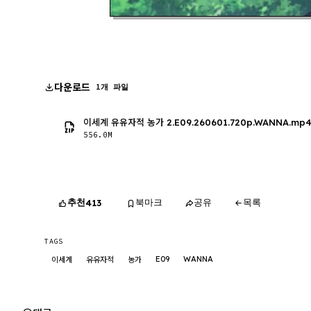
다운로드
1개 파일
이세계 유유자적 농가 2.E09.260601.720p.WANNA.mp
556.0M
추천
북마크
공유
목록
413
TAGS
E09
WANNA
이세계
유유자적
농가