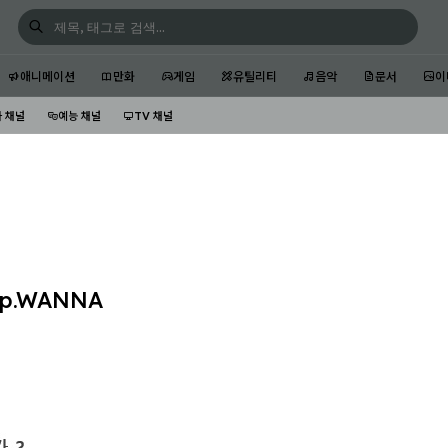
애니메이션
만화
게임
유틸리티
음악
문서
이
 채널
예능 채널
TV 채널
0p.WANNA