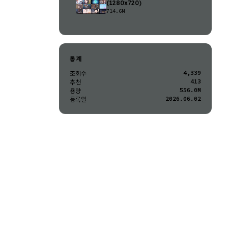
(1280x720)
714.6M
통계
4,339
조회수
413
추천
556.0M
용량
2026.06.02
등록일