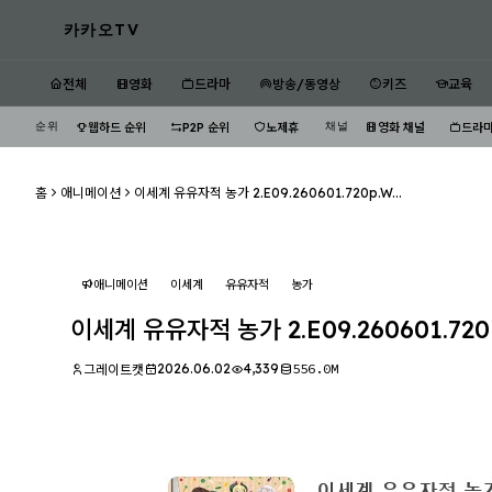
카카오TV
전체
영화
드라마
방송/동영상
키즈
교육
순위
채널
웹하드 순위
P2P 순위
노제휴
영화 채널
드라마
홈
애니메이션
이세계 유유자적 농가 2.E09.260601.720p.W...
애니메이션
이세계
유유자적
농가
이세계 유유자적 농가 2.E09.260601.72
2026.06.02
4,339
556.0M
그레이트캣