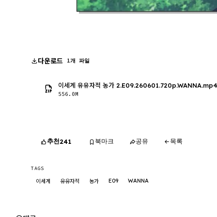
다운로드
1개 파일
이세계 유유자적 농가 2.E09.260601.720p.WANNA.mp
556.0M
추천
북마크
공유
목록
241
TAGS
E09
WANNA
이세계
유유자적
농가