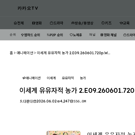
카카오TV
전체
영화
드라마
방송/동영상
키즈
교육
순위
채널
웹하드 순위
P2P 순위
노제휴
영화 채널
드라마
홈
애니메이션
이세계 유유자적 농가 2.E09.260601.720p.W...
애니메이션
이세계
유유자적
농가
이세계 유유자적 농가 2.E09.260601.72
2026.06.02
4,247
556.0M
다판다