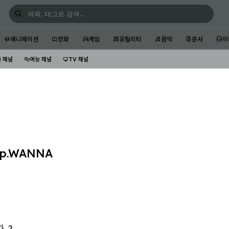
애니메이션
만화
게임
유틸리티
음악
문서
이
 채널
예능 채널
TV 채널
0p.WANNA