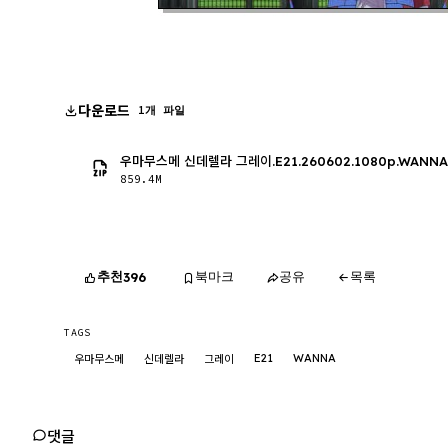
다운로드
1개 파일
우마무스메 신데렐라 그레이.E21.260602.1080p.WANNA
859.4M
추천
북마크
공유
목록
396
TAGS
E21
WANNA
우마무스메
신데렐라
그레이
댓글