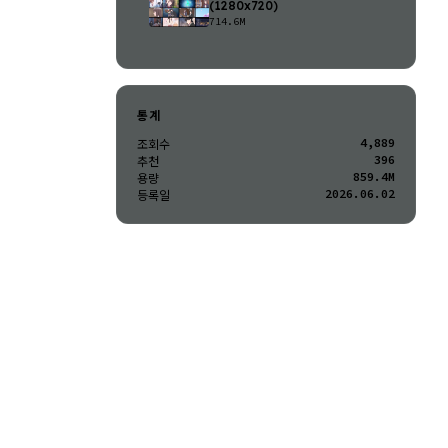
(1280x720)
714.6M
통계
4,889
조회수
396
추천
859.4M
용량
2026.06.02
등록일