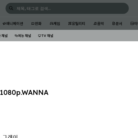
애니메이션
만화
게임
유틸리티
음악
문서
이
 채널
예능 채널
TV 채널
1080p.WANNA