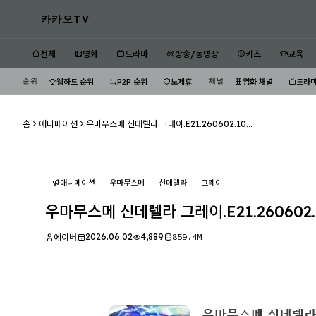
카카오TV
전체
영화
드라마
방송/동영상
키즈
교육
순위
채널
웹하드 순위
P2P 순위
노제휴
영화 채널
드라마
홈
애니메이션
우마무스메 신데렐라 그레이.E21.260602.10...
애니메이션
우마무스메
신데렐라
그레이
우마무스메 신데렐라 그레이.E21.260602.
2026.06.02
4,889
859.4M
에이버