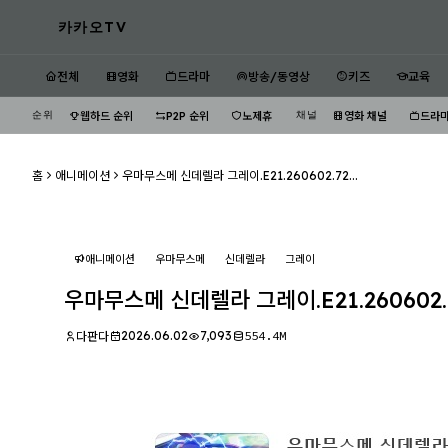
카카오TV
전체
영화
드라마
방송/동영상
키즈
교육
순위
채널
웹하드 순위
P2P 순위
노제휴
영화 채널
드라마
홈
애니메이션
우마무스메 신데렐라 그레이.E21.260602.72...
애니메이션
우마무스메
신데렐라
그레이
우마무스메 신데렐라 그레이.E21.260602.
2026.06.02
7,093
554.4M
다판다