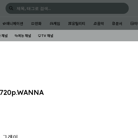
애니메이션
만화
게임
유틸리티
음악
문서
이
 채널
예능 채널
TV 채널
720p.WANNA