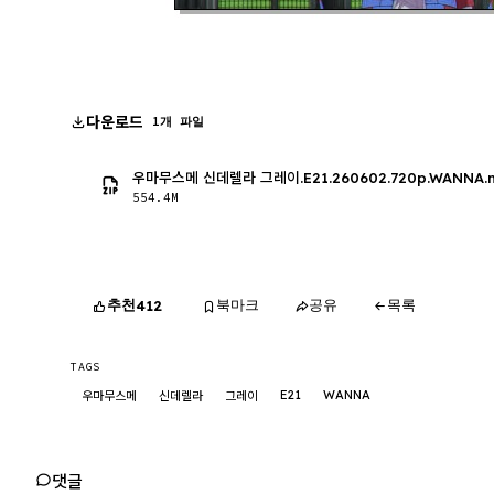
다운로드
1개 파일
우마무스메 신데렐라 그레이.E21.260602.720p.WANNA.
554.4M
추천
북마크
공유
목록
412
TAGS
E21
WANNA
우마무스메
신데렐라
그레이
댓글