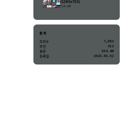
(1280x720)
714.6M
통계
7,093
조회수
412
추천
554.4M
용량
2026.06.02
등록일