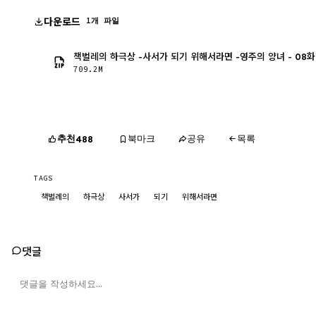
다운로드
1개 파일
책벌레의 하극상 -사서가 되기 위해서라면 -영주의 양녀 - 08화 1
709.2M
추천
북마크
공유
목록
488
TAGS
책벌레의
하극상
사서가
되기
위해서라면
댓글