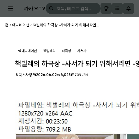
카카오TV
홈
애니메이션
책벌레의 하극상 -사서가 되기 위해서라면...
애니메이션
책벌레의
하극상
사서가
책벌레의 하극상 -사서가 되기 위해서라면 -영주의
2026.06.02
6,028
709.2M
디스사랑