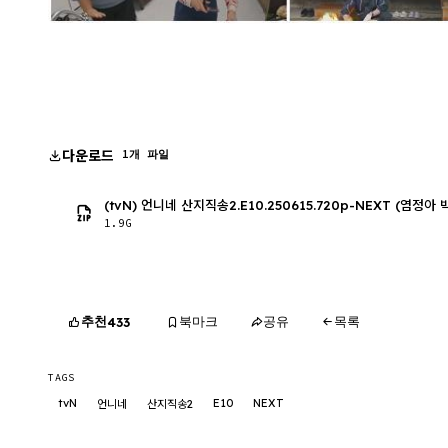
다운로드
1개 파일
(tvN) 언니네 산지직송2.E10.250615.720p-NEXT (염정아 
1.9G
추천
북마크
공유
목록
433
TAGS
tvN
E10
NEXT
언니네
산지직송2