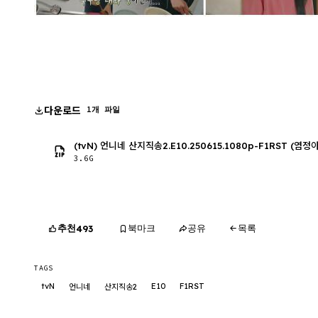
다운로드
1개 파일
(tvN) 언니네 산지직송2.E10.250615.1080p-F1RST (염정
3.6G
추천
북마크
공유
목록
493
TAGS
tvN
E10
F1RST
언니네
산지직송2