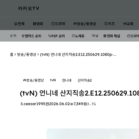
카카오TV
전체
영화
드라마
방송/동영상
키즈
교육
순위
채널
웹하드 순위
P2P 순위
노제휴
영화 채널
드라마
홈
방송/동영상
(tvN) 언니네 산지직송2.E12.250629.1080p-...
tvN
방송/동영상
언니네
산지직송2
(tvN) 언니네 산지직송2.E12.250629.10
ceasar1995
2026.06.02
7,349
3.7G