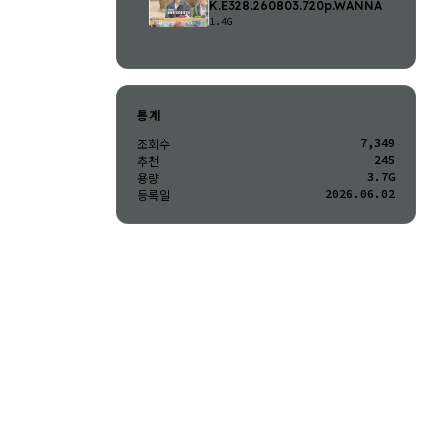
K.E328.260803.720p.WANNA
1.4G
통계
7,349
조회수
245
추천
3.7G
용량
2026.06.02
등록일