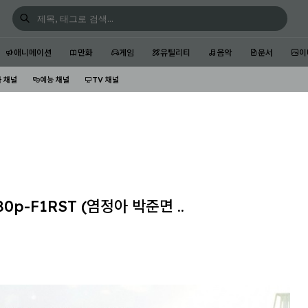
애니메이션
만화
게임
유틸리티
음악
문서
이
 채널
예능 채널
TV 채널
80p-F1RST (염정아 박준면 ..