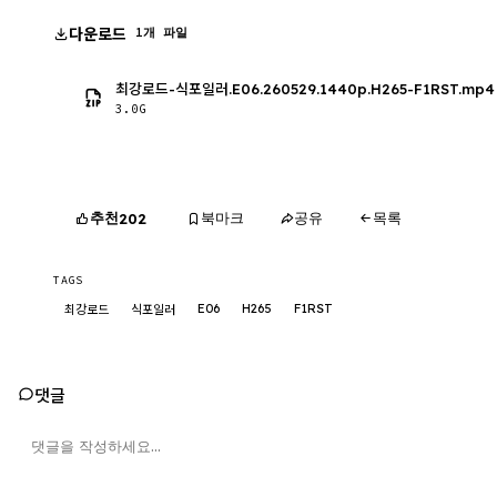
다운로드
1개 파일
최강로드-식포일러.E06.260529.1440p.H265-F1RST.mp4
3.0G
추천
북마크
공유
목록
202
TAGS
E06
H265
F1RST
최강로드
식포일러
댓글