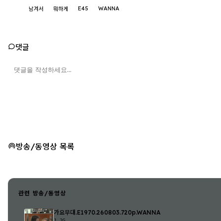
E45
WANNA
남겨서
뭐하게
댓글
방송/동영상 목록
관련 방송/동영상
가요무대.E1970.260803.720p.WANNA
1.2G