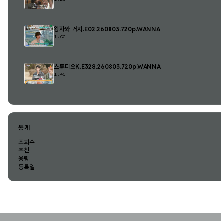
왕자와 거지.E02.260803.720p.WANNA
1.6G
스튜디오K.E328.260803.720p.WANNA
1.4G
통계
조회수
추천
용량
등록일