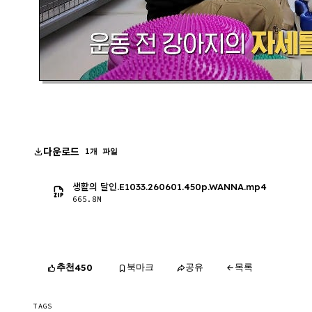
다운로드
1개 파일
생활의 달인.E1033.260601.450p.WANNA.mp4
665.8M
추천
북마크
공유
목록
450
TAGS