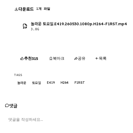
다운로드
1개 파일
놀라운 토요일.E419.260530.1080p.H264-F1RST.mp4
3.0G
추천
북마크
공유
목록
315
TAGS
E419
H264
F1RST
놀라운
토요일
댓글