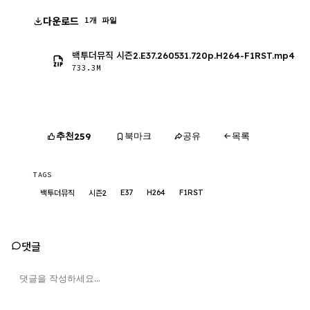
다운로드
1개 파일
백투더뮤직 시즌2.E37.260531.720p.H264-F1RST.mp4
733.3M
추천
북마크
공유
목록
259
TAGS
E37
H264
F1RST
백투더뮤직
시즌2
댓글