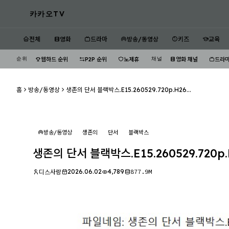
카카오TV
전체
영화
드라마
방송/동영상
키즈
교육
순위
채널
웹하드 순위
P2P 순위
노제휴
영화 채널
드라마
홈
방송/동영상
생존의 단서 블랙박스.E15.260529.720p.H26...
방송/동영상
생존의
단서
블랙박스
생존의 단서 블랙박스.E15.260529.720p.
2026.06.02
4,789
877.9M
디스사랑