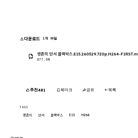
다운로드
1개 파일
생존의 단서 블랙박스.E15.260529.720p.H264-F1RST.
877.9M
추천
북마크
공유
목록
481
TAGS
E15
H264
생존의
단서
블랙박스