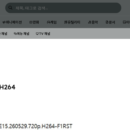
애니메이션
만화
게임
유틸리티
음악
문서
이
 채널
예능 채널
TV 채널
H264