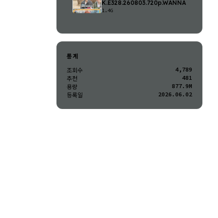
K.E328.260803.720p.WANNA
1.4G
통계
4,789
조회수
481
추천
877.9M
용량
2026.06.02
등록일