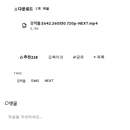
다운로드
1개 파일
강적들.E642.260530.720p-NEXT.mp4
1.5G
추천
북마크
공유
목록
218
TAGS
E642
NEXT
강적들
댓글