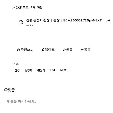
다운로드
1개 파일
건강 동창회 괜찮아 괜찮아.E04.260531.720p-NEXT.mp4
1.0G
추천
북마크
공유
목록
332
TAGS
E04
NEXT
건강
동창회
괜찮아
댓글