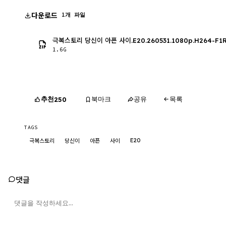
다운로드
1개 파일
극복스토리 당신이 아픈 사이.E20.260531.1080p.H264-F1
1.6G
추천
북마크
공유
목록
250
TAGS
E20
극복스토리
당신이
아픈
사이
댓글