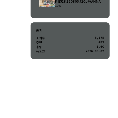
K.E328.260803.720p.WANNA
1.4G
통계
3,178
조회수
493
추천
1.6G
용량
2026.06.02
등록일