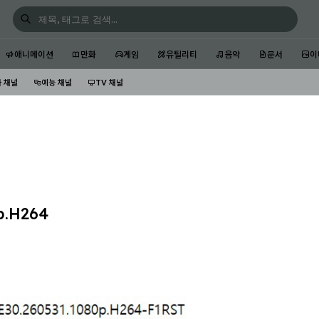
애니메이션
만화
게임
유틸리티
음악
문서
이
 채널
예능 채널
TV 채널
.H264