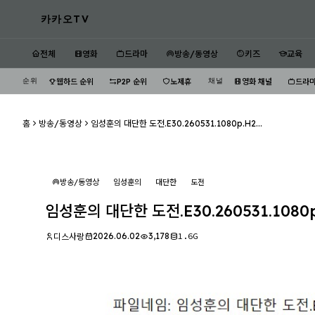
카카오TV
전체
영화
드라마
방송/동영상
키즈
교육
순위
채널
웹하드 순위
P2P 순위
노제휴
영화 채널
드라마
홈
방송/동영상
임성훈의 대단한 도전.E30.260531.1080p.H2...
방송/동영상
임성훈의
대단한
도전
임성훈의 대단한 도전.E30.260531.1080p
2026.06.02
3,178
1.6G
디스사랑