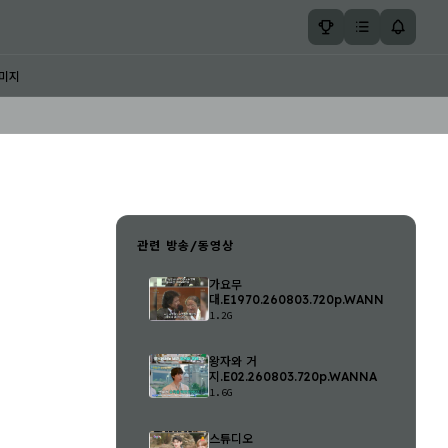
미지
관련 방송/동영상
가요무
대.E1970.260803.720p.WANNA
1.2G
왕자와 거
지.E02.260803.720p.WANNA
1.6G
스튜디오