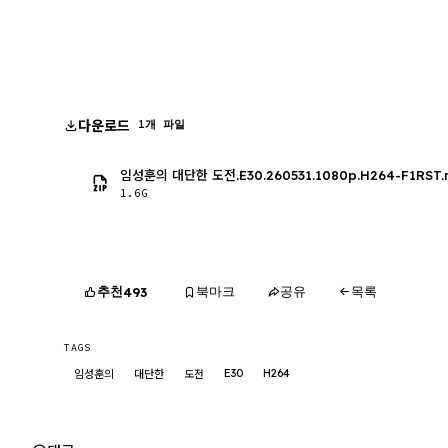
다운로드
1개 파일
임성훈의 대단한 도전.E30.260531.1080p.H264-F1RST
1.6G
추천
북마크
공유
목록
493
TAGS
E30
H264
임성훈의
대단한
도전