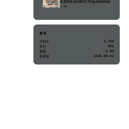
K.E328.260803.720p.WANNA
1.4G
통계
5,704
조회수
496
추천
2.0G
용량
2026.06.02
등록일