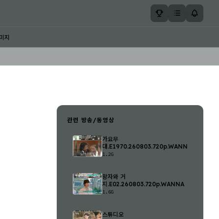
미지
관련 방송/동영상
가요무
대.E1970.260803.720p.WANNA
1.2G
왕자와 거
지.E02.260803.720p.WANNA
1.6G
스튜디오