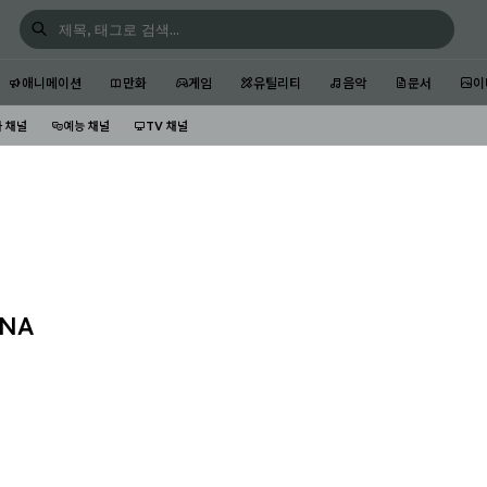
애니메이션
만화
게임
유틸리티
음악
문서
이
 채널
예능 채널
TV 채널
NNA