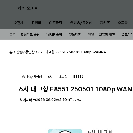
카카오TV
전체
영화
드라마
방송/동영상
키즈
교육
순위
채널
웹하드 순위
P2P 순위
노제휴
영화 채널
드라마
홈
방송/동영상
6시 내고향.E8551.260601.1080p.WANNA
E8551
방송/동영상
6시
내고향
6시 내고향.E8551.260601.1080p.WA
2026.06.02
5,704
2.0G
에이버