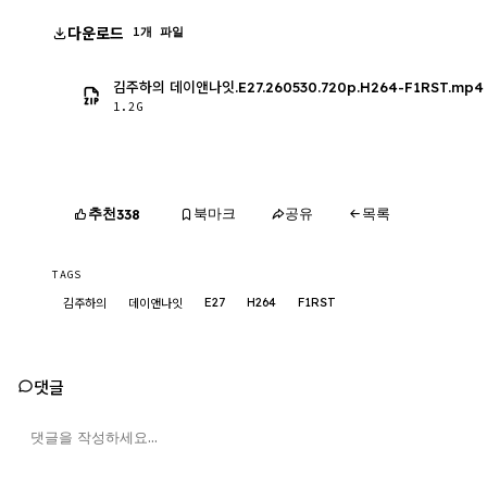
다운로드
1개 파일
김주하의 데이앤나잇.E27.260530.720p.H264-F1RST.mp4
1.2G
추천
북마크
공유
목록
338
TAGS
E27
H264
F1RST
김주하의
데이앤나잇
댓글