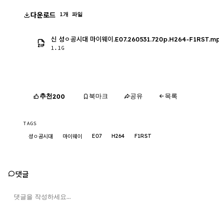
다운로드
1개 파일
신 성ㅇ공시대 마이웨이.E07.260531.720p.H264-F1RST.m
1.1G
추천
북마크
공유
목록
200
TAGS
E07
H264
F1RST
성ㅇ공시대
마이웨이
댓글