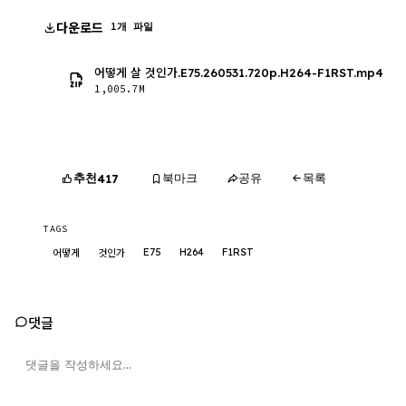
다운로드
1개 파일
어떻게 살 것인가.E75.260531.720p.H264-F1RST.mp4
1,005.7M
추천
북마크
공유
목록
417
TAGS
E75
H264
F1RST
어떻게
것인가
댓글