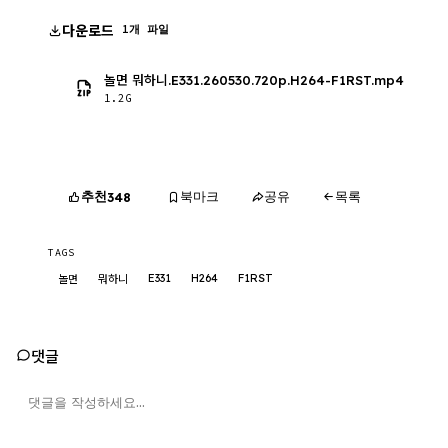
다운로드
1개 파일
놀면 뭐하니.E331.260530.720p.H264-F1RST.mp4
1.2G
추천
북마크
공유
목록
348
TAGS
E331
H264
F1RST
놀면
뭐하니
댓글