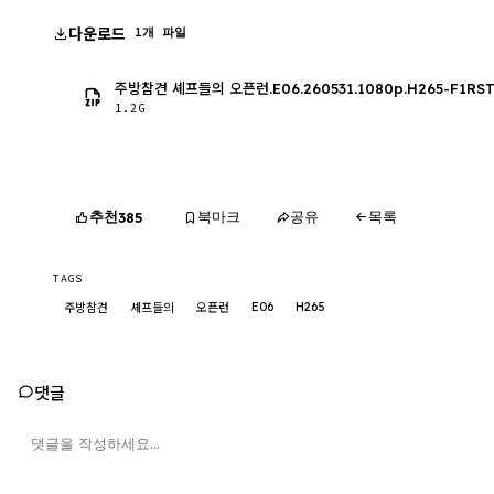
다운로드
1개 파일
주방참견 셰프들의 오픈런.E06.260531.1080p.H265-F1RST
1.2G
추천
북마크
공유
목록
385
TAGS
E06
H265
주방참견
셰프들의
오픈런
댓글