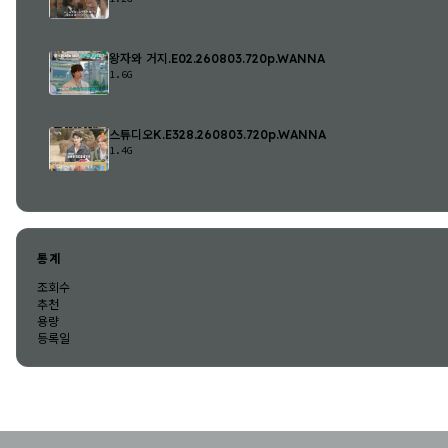
왕자와 거지.E02.260803.720p.WANNA
1.6G
스튜디오K.E328.260803.720p.WANNA
1.4G
통계
조회수
추천
용량
등록일