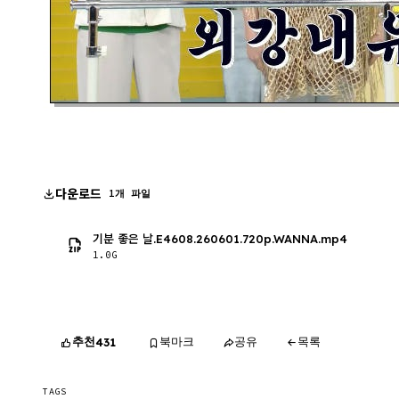
다운로드
1개 파일
기분 좋은 날.E4608.260601.720p.WANNA.mp4
1.0G
추천
북마크
공유
목록
431
TAGS