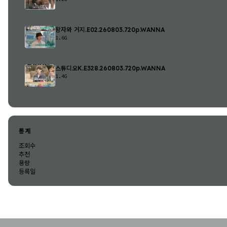
왕자와 거지.E02.260803.720p.WANNA
1.6G
스튜디오K.E328.260803.720p.WANNA
1.4G
통계
조회수
추천
용량
등록일