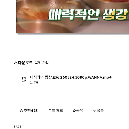
다운로드
1개 파일
대식좌의 밥상.E36.260524.1080p.WANNA.mp4
1.7G
추천
북마크
공유
목록
475
TAGS