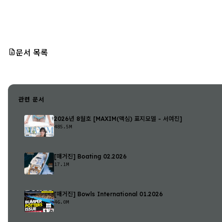
문서 목록
관련 문서
2026년 8월호 [MAXIM(맥심) 표지모델 - 서여진]
485.5M
[매거진] Boating 02.2026
17.1M
[매거진] Bowls International 01.2026
46.0M