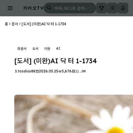
카카오TV
홈
문서
[도서] (미완)AI 닥 터 1-1734
AI
문서
도서
미완
[도서] (미완)AI 닥 터 1-1734
tossliso88
2026.05.25
5,676
21.9M