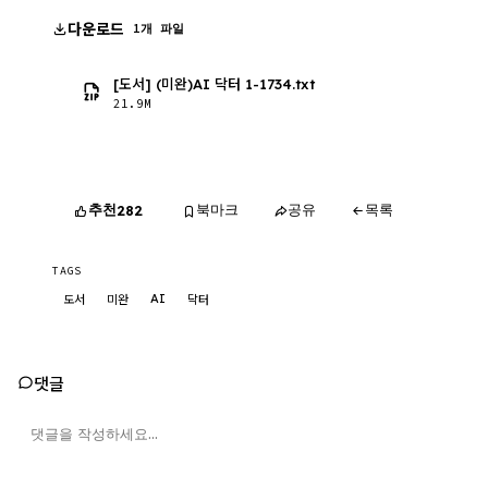
다운로드
1개 파일
[도서] (미완)AI 닥터 1-1734.txt
21.9M
추천
북마크
공유
목록
282
TAGS
AI
도서
미완
닥터
댓글