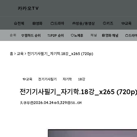
카카오TV
전체
영화
드라마
방송/동영상
키즈
교육
순위
채널
웹하드 순위
P2P 순위
노제휴
영화 채널
드라마
홈
교육
전기기사필기_자기학.18강_x265 (720p)
교육
전기기사필기
자기학
18강
전기기사필기_자기학.18강_x265 (720p
2026.04.24
5,329
58.6M
쿠무