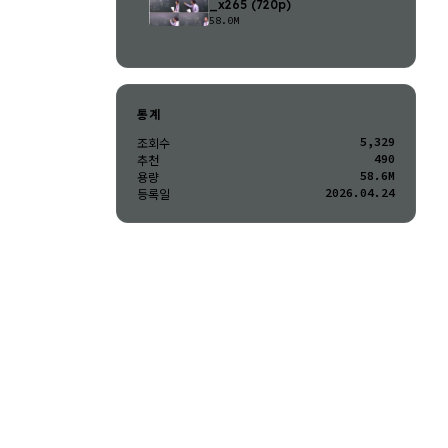
_x265 (720p)
58.0M
통계
5,329
조회수
490
추천
58.6M
용량
2026.04.24
등록일