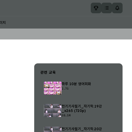
미지
관련 교육
하루 10분 영어회화
2.7G
전기기사필기_자기학.19강
_x265 (720p)
58.5M
전기기사필기_자기학.20강