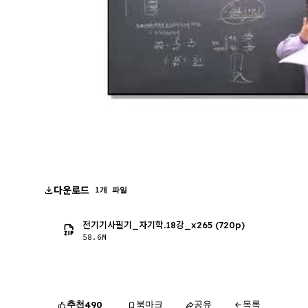
다운로드
1개 파일
전기기사필기_자기학.18강_x265 (720p)
58.6M
추천
북마크
공유
목록
490