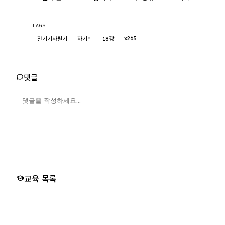
TAGS
x265
전기기사필기
자기학
18강
댓글
교육 목록