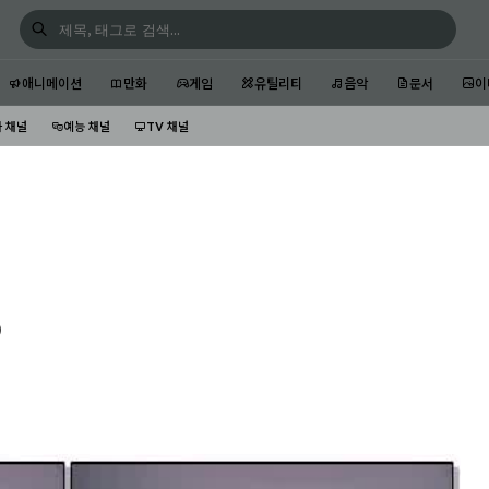
애니메이션
만화
게임
유틸리티
음악
문서
이
 채널
예능 채널
TV 채널
)