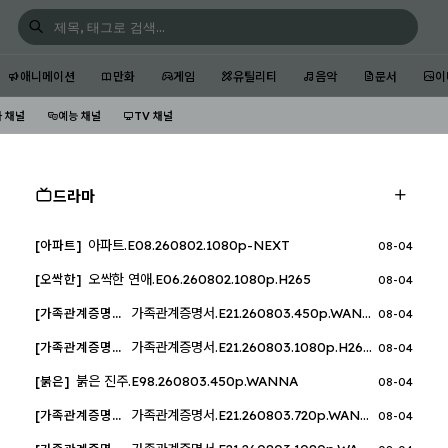
애니메이션
만화
게임
유틸리티
음악
문서
이
 채널
예능 채널
TV 채널
·영화 엔터테인먼트 가이드
드라마
아파트.E08.260802.1080p-NEXT
[아파트]
08-04
오싹한 연애.E06.260802.1080p.H265
[오싹한]
08-04
가족관계증명서.E21.260803.450p.WANNA
[가족관계증명서]
08-04
가족관계증명서.E21.260803.1080p.H264-F1RST
[가족관계증명서]
08-04
붉은 진주.E98.260803.450p.WANNA
[붉은]
08-04
가족관계증명서.E21.260803.720p.WANNA
[가족관계증명서]
08-04