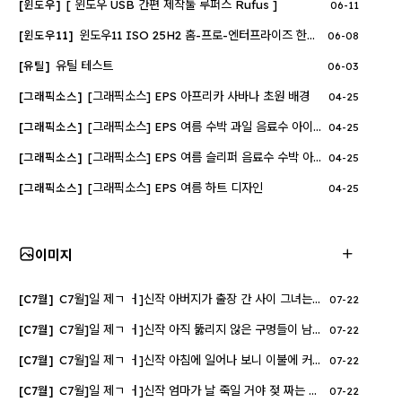
[ 윈도우 USB 간편 제작툴 루퍼스 Rufus ]
[윈도우]
06-11
윈도우11 ISO 25H2 홈-프로-엔터프라이즈 한글 v26208
[윈도우11]
06-08
유틸 테스트
[유틸]
06-03
[그래픽소스] EPS 아프리카 사바나 초원 배경
[그래픽소스]
04-25
[그래픽소스] EPS 여름 수박 과일 음료수 아이콘
[그래픽소스]
04-25
[그래픽소스] EPS 여름 슬리퍼 음료수 수박 아이콘
[그래픽소스]
04-25
[그래픽소스] EPS 여름 하트 디자인
[그래픽소스]
04-25
이미지
C7월]일 제ㄱ ㅓ]신작 아버지가 출장 간 사이 그녀는 늘 동경해왔..
[C7월]
07-22
C7월]일 제ㄱ ㅓ]신작 아직 뚫리지 않은 구멍들이 남아있어 경험하..
[C7월]
07-22
C7월]일 제ㄱ ㅓ]신작 아침에 일어나 보니 이불에 커다란 얼룩이 ..
[C7월]
07-22
C7월]일 제ㄱ ㅓ]신작 엄마가 날 죽일 거야 젖 짜는 건 멈추지 않..
[C7월]
07-22