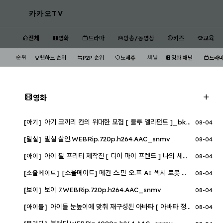
카카오TV
전체
영화
드라마
방송/동영상
키즈
교육
순위
채널
웹하드 순위
P2P 순위
노제휴
영화 채널
드라마
카카오TV — 드라마·예능·방송
영화
아기 코끼리 칸의 위대한 모험 [ 블루 엘리펀트 ]_bkmv
[아기]
08-04
밀실 살인.WEBRip.720p.h264.AAC_snmv
[밀실]
08-04
아이 필 프리티 제작진 [ 디어 마이 프렌드 ] 나의 세상을 너에게_..
[아이]
08-04
[소울메이트] 메간 스.핀 오.프 AI 섹시 로봇 자체자막
[소울메이트]
08-04
보이 7.WEBRip.720p.h264.AAC_snmv
[보이]
08-04
아이들 눈높이에 맞춰 재구성된 아바타 [ 아바타 정글의 비밀 2D ]..
[아이들]
08-04