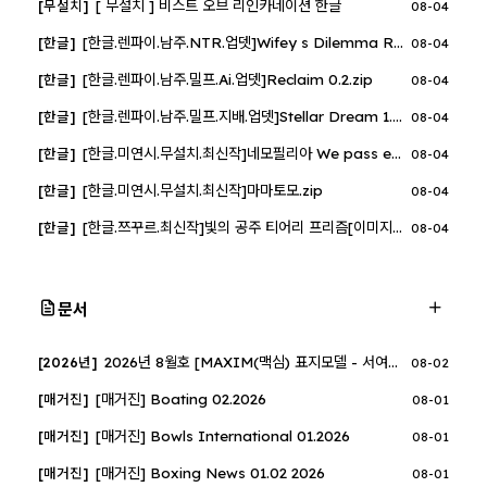
[ 무설치 ] 비스트 오브 리인카네이션 한글
[무설치]
08-04
[한글.렌파이.남주.NTR.업뎃]Wifey s Dilemma Revisited 0.93.3.zip
[한글]
08-04
[한글.렌파이.남주.밀프.Ai.업뎃]Reclaim 0.2.zip
[한글]
08-04
[한글.렌파이.남주.밀프.지배.업뎃]Stellar Dream 1.10.zip
[한글]
08-04
[한글.미연시.무설치.최신작]네모필리아 We pass each other.zip
[한글]
08-04
[한글.미연시.무설치.최신작]마마토모.zip
[한글]
08-04
[한글.쯔꾸르.최신작]빛의 공주 티어리 프리즘[이미지번역X].zip
[한글]
08-04
문서
2026년 8월호 [MAXIM(맥심) 표지모델 - 서여진]
[2026년]
08-02
[매거진] Boating 02.2026
[매거진]
08-01
[매거진] Bowls International 01.2026
[매거진]
08-01
[매거진] Boxing News 01.02 2026
[매거진]
08-01