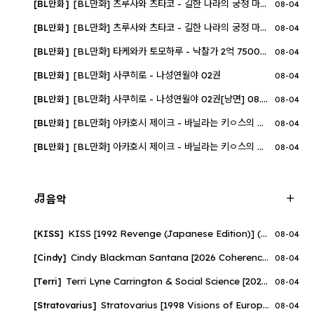
[BL만화] 츠루사와 츠타코 - 길한 나라의 궁정 마술사는 안녕을 바..
[BL만화]
08-04
[BL만화] 츠루사와 츠타코 - 길한 나라의 궁정 마술사는 안녕을 바..
[BL만화]
08-04
[BL만화] 타케와카 토모하루 - 낙찰가 2억 7500만 엔의 M노ㅇ예 43..
[BL만화]
08-04
[BL만화] 사쿠히로 - 나성연월야 02권
[BL만화]
08-04
[BL만화] 사쿠히로 - 나성연월야 02권[냥면] 08.01
[BL만화]
08-04
[BL만화] 아카호시 제이크 - 바닐라는 키ㅇ스의 이유를 찾는다 01..
[BL만화]
08-04
[BL만화] 아카호시 제이크 - 바닐라는 키ㅇ스의 이유를 찾는다 01..
[BL만화]
08-04
음악
KISS [1992 Revenge (Japanese Edition)] (FLAC)
[KISS]
08-04
Cindy Blackman Santana [2026 Coherence] (FLAC 24Bit-96kHz)
[Cindy]
08-04
Terri Lyne Carrington & Social Science [2026 Trip the Night Fa..
[Terri]
08-04
Stratovarius [1998 Visions of Europe (Live)] (FLAC 16Bit-44kHz)
[Stratovarius]
08-04